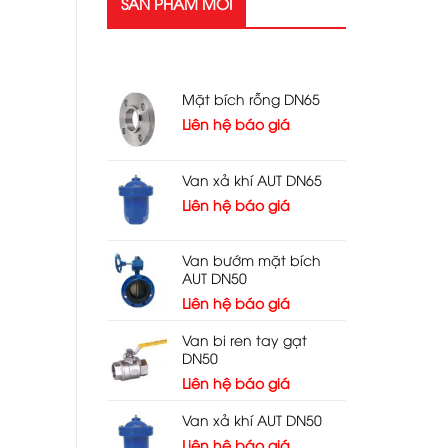
SẢN PHẨM MỚI
SẢN PHẨM MỚI
Mặt bích rỗng DN65
Liên hệ báo giá
Van xả khí AUT DN65
Liên hệ báo giá
Van bướm mặt bích
AUT DN50
Liên hệ báo giá
Van bi ren tay gạt
DN50
Liên hệ báo giá
Van xả khí AUT DN50
Liên hệ báo giá