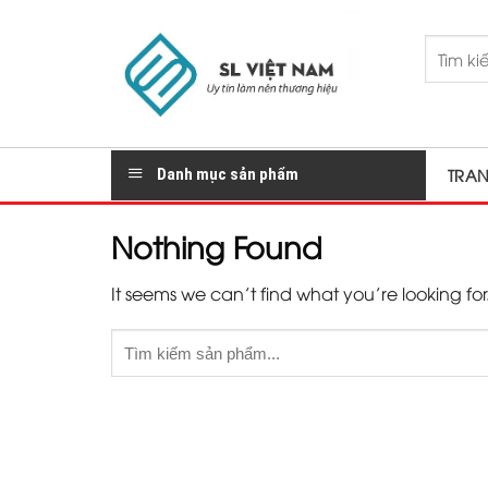
Skip
to
Tìm
content
kiếm:
Danh mục sản phẩm
TRA
Nothing Found
It seems we can’t find what you’re looking fo