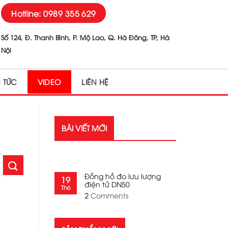
Hotline: 0989 355 629
Số 124, Đ. Thanh Bình, P. Mộ Lao, Q. Hà Đông, TP, Hà
Nội
N TỨC
VIDEO
LIÊN HỆ
BÀI VIẾT MỚI
RECENT POSTS
Đồng hồ đo lưu lượng
19
điện tử DN50
Th6
2
Comments