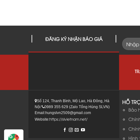
ĐĂNG KÝ NHẬN BÁO GIÁ
T
HỖ TR
Số 124, Thanh Bình, Mộ Lao, Hà Đông, Hà
Nội
0989 355 629 (Zalo Tống Hùng SLVN)
Bảo 
Email:hungslvn2509@gmail.com
Chín
https://slvietnam.net/
Website:
Chín
Hình