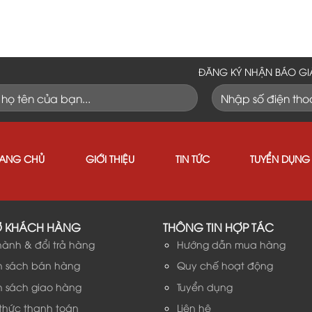
ĐĂNG KÝ NHẬN BÁO GI
RANG CHỦ
GIỚI THIỆU
TIN TỨC
TUYỂN DỤNG
Ợ KHÁCH HÀNG
THÔNG TIN HỢP TÁC
hành & đổi trả hàng
Hướng dẫn mua hàng
h sách bán hàng
Quy chế hoạt động
h sách giao hàng
Tuyển dụng
 thức thanh toán
Liên hệ