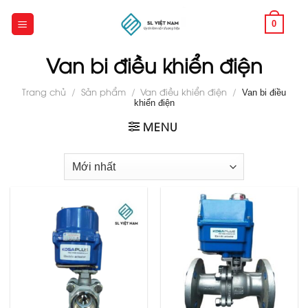
Skip
to
0
content
Van bi điều khiển điện
Trang chủ
/
Sản phẩm
/
Van điều khiển điện
/
Van bi điều
khiển điện
MENU