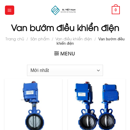
Skip
to
0
content
Van bướm điều khiển điện
Trang chủ
/
Sản phẩm
/
Van điều khiển điện
/
Van bướm điều
khiển điện
MENU