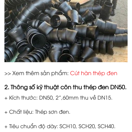
>> Xem thêm sản phẩm:
Cút hàn thép đen
2. Thông số kỹ thuật
côn thu thép đen DN50
.
+ Kích thước: DN50, 2”,60mm thu về DN15.
+ Chất liệu: Thép sơn đen.
+ Tiêu chuẩn độ dày: SCH10, SCH20, SCH40.