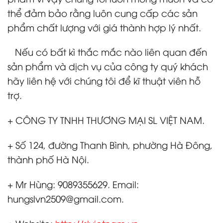
thể đảm bảo rằng luôn cung cấp các sản
phẩm chất lượng với giá thành hợp lý nhất.
Nếu có bất kì thắc mắc nào liên quan đến
sản phẩm và dịch vụ của công ty quý khách
hãy liên hệ với chúng tôi để kĩ thuật viên hỗ
trợ.
+ CÔNG TY TNHH THƯƠNG MẠI SL VIỆT NAM.
+ Số 124, đường Thanh Bình, phường Hà Đông,
thành phố Hà Nội.
+ Mr Hùng: 9089355629. Email:
hungslvn2509@gmail.com.