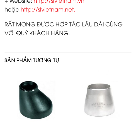
+ Website:
http://slvietnam.vn
hoặc
http://slvietnam.net.
RẤT MONG ĐƯỢC HỢP TÁC LÂU DÀI CÙNG
VỚI QUÝ KHÁCH HÀNG.
SẢN PHẨM TƯƠNG TỰ