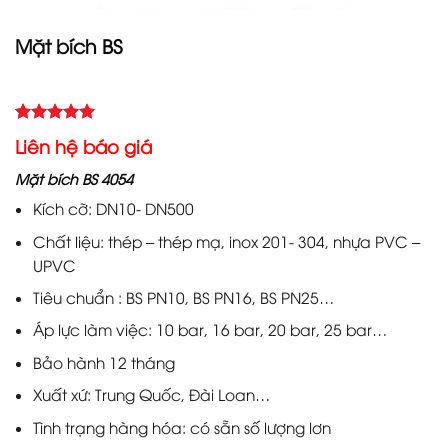
Mặt bích BS
5.00
7
trên 5
Liên hệ báo giá
dựa trên
đánh giá
Mặt bích BS 4054
Kích cỡ: DN10- DN500
Chất liệu: thép – thép mạ, inox 201- 304, nhựa PVC –
UPVC
Tiêu chuẩn : BS PN10, BS PN16, BS PN25…
Áp lực làm việc: 10 bar, 16 bar, 20 bar, 25 bar…
Bảo hành 12 tháng
Xuất xứ: Trung Quốc, Đài Loan…
Tình trạng hàng hóa: có sẵn số lượng lơn