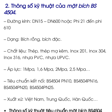
2. Thông số kỹ thuật của
mặt bích BS
4504.
– Đường kính: DN15 – DN600 hoặc Phi 21 đến phi
610
– Dạng: Bích rỗng, bích đặc.
– Chất liệu: Thép, thép mạ kẽm, Inox 201, Inox 304,
Inox 316, nhựa PVC, nhựa UPVC.
– Áp lực: 1Mpa, 1,6 Mpa, 2Mpa, 2,5 Mpa…
– Tiêu chuẩn kết nối: BS4504 PN10, BS4504PN16,
BS4504PN20, BS4504PN25.
– Xuất xứ: Việt Nam, Trung Quốc, Hàn Quốc…
Thông số kỹ thuật tiêu chuẩn mặt bích BS4504