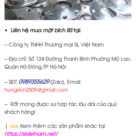
Liên hệ mua
mặt bích BS
tại:
– Công ty TNHH Thương mại SL Việt Nam
– Địa chỉ; Số 124 Đường Thanh Bình.Phường Mộ Lao.
Quận Hà Đông,TP Hà Nội
0989355629
– SĐT
(Zalo), Email:
hungslvn2509
@gmail.com
– Rất mong được sư hợp tác lâu dài của quý
khách hàng!
|
>>>
Xem thêm các sản phẩm khác tại
https://slvietnam.net/