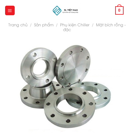
Skip
to
0
content
Trang chủ
/
Sản phẩm
/
Phụ kiện Chiller
/
Mặt bích rỗng -
đặc