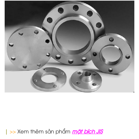
|
>>
Xem thêm sản phẩm
mặt bích JIS