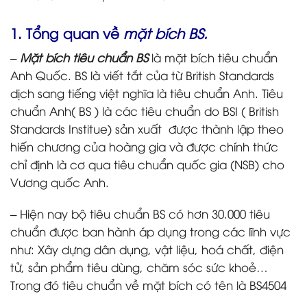
1. Tổng quan về
mặt bích BS.
–
Mặt bích tiêu chuẩn BS
là mặt bích tiêu chuẩn
Anh Quốc. BS là viết tắt của từ British Standards
dịch sang tiếng việt nghĩa là tiêu chuẩn Anh. Tiêu
chuẩn Anh( BS ) là các tiêu chuẩn do BSI ( British
Standards Institue) sản xuất được thành lập theo
hiến chương của hoàng gia và được chính thức
chỉ định là cơ qua tiêu chuẩn quốc gia (NSB) cho
Vương quốc Anh.
– Hiện nay bộ tiêu chuẩn BS có hơn 30.000 tiêu
chuẩn được ban hành áp dụng trong các lĩnh vực
như: Xây dựng dân dụng, vật liệu, hoá chất, điện
tử, sản phẩm tiêu dùng, chăm sóc sức khoẻ…
Trong đó tiêu chuẩn về mặt bích có tên là BS4504