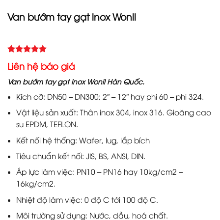
Van bướm tay gạt inox Wonil
5.00
6
trên 5
Liên hệ báo giá
dựa trên
đánh giá
Van bướm tay gạt inox Wonil Hàn Quốc.
Kích cỡ: DN50 – DN300; 2″ – 12″ hay phi 60 – phi 324.
Vật liệu sản xuất: Thân inox 304, inox 316. Gioăng cao
su EPDM, TEFLON.
Kết nối hệ thống: Wafer, lug, lắp bích
Tiêu chuẩn kết nối: JIS, BS, ANSI, DIN.
Áp lực làm việc: PN10 – PN16 hay 10kg/cm2 –
16kg/cm2.
Nhiệt độ làm việc: 0 độ C tới 100 độ C.
Môi trường sử dụng: Nước, dầu, hoá chất.