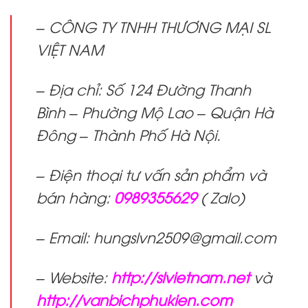
– CÔNG TY TNHH THƯƠNG MẠI SL
VIỆT NAM
– Địa chỉ: Số 124 Đường Thanh
Bình – Phường Mộ Lao – Quận Hà
Đông – Thành Phố Hà Nội.
– Điện thoại tư vấn sản phẩm và
bán hàng:
0989355629
( Zalo)
– Email: hungslvn2509@gmail.com
– Website:
http://slvietnam.net
và
http://vanbichphukien.com