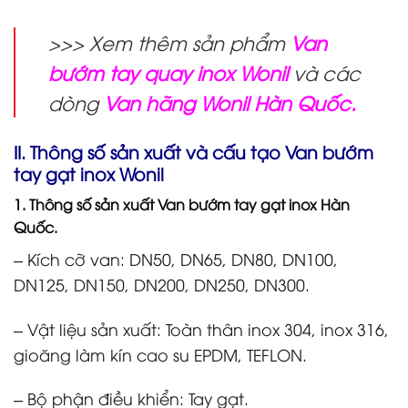
>>> Xem thêm sản phẩm
Van
bướm tay quay inox Wonil
và các
dòng
Van hãng Wonil Hàn Quốc.
II. Thông số sản xuất và cấu tạo Van bướm
tay gạt inox Wonil
1. Thông số sản xuất Van bướm tay gạt inox Hàn
Quốc.
– Kích cỡ van: DN50, DN65, DN80, DN100,
DN125, DN150, DN200, DN250, DN300.
– Vật liệu sản xuất: Toàn thân inox 304, inox 316,
gioăng làm kín cao su EPDM, TEFLON.
– Bộ phận điều khiển: Tay gạt.