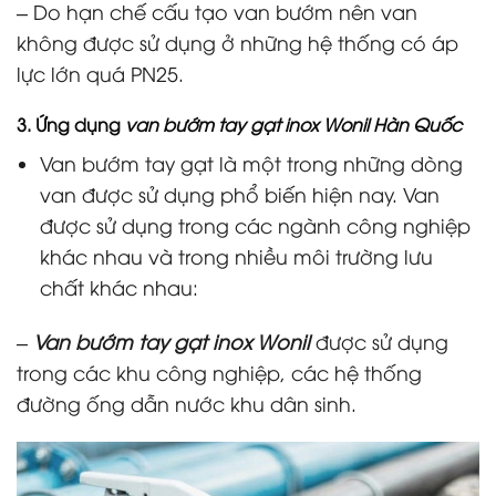
– Do hạn chế cấu tạo van bướm nên van
không được sử dụng ở những hệ thống có áp
lực lớn quá PN25.
3. Ứng dụng
van bướm tay gạt inox Wonil Hàn Quốc
Van bướm tay gạt là một trong những dòng
van được sử dụng phổ biến hiện nay. Van
được sử dụng trong các ngành công nghiệp
khác nhau và trong nhiều môi trường lưu
chất khác nhau:
–
Van bướm tay gạt inox Wonil
được sử dụng
trong các khu công nghiệp, các hệ thống
đường ống dẫn nước khu dân sinh.