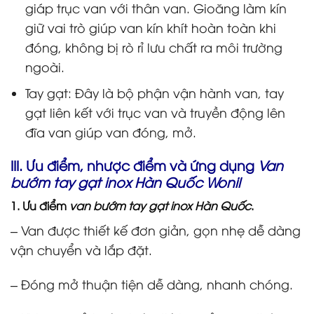
giáp trục van với thân van. Gioăng làm kín
giữ vai trò giúp van kín khít hoàn toàn khi
đóng, không bị rò rỉ lưu chất ra môi trường
ngoài.
Tay gạt: Đây là bộ phận vận hành van, tay
gạt liên kết với trục van và truyền động lên
đĩa van giúp van đóng, mở.
III. Ưu điểm, nhược điểm và ứng dụng
Van
bướm tay gạt inox Hàn Quốc Wonil
1. Ưu điểm
van bướm tay gạt inox Hàn Quốc
.
– Van được thiết kế đơn giản, gọn nhẹ dễ dàng
vận chuyển và lắp đặt.
– Đóng mở thuận tiện dễ dàng, nhanh chóng.