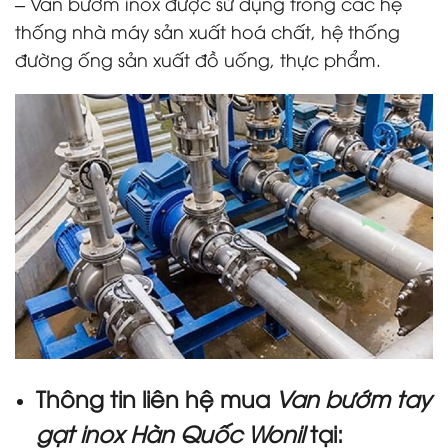
– Van bướm inox được sử dụng trong các hệ
thống nhà máy sản xuất hoá chất, hệ thống
đường ống sản xuất đồ uống, thực phẩm.
Thông tin liên hệ mua
Van bướm tay
gạt inox Hàn Quốc Wonil
tại: