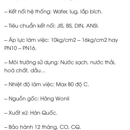
– Kết nối hệ thống: Wafer, lug, lắp bích.
– Tiêu chuẩn kết nối: JIS, BS, DIN, ANSI.
– Áp lực làm việc: 10kg/cm2 – 16kg/cm2 hay
PN10 – PN16.
– Môi trường sử dụng: Nước sạch, nước thải,
hoá chất, dầu…
– Nhiệt độ làm việc: Max 80 độ C.
– Nguồn gốc: Hãng Wonil
– Xuất xứ: Hàn Quốc.
– Bảo hành 12 tháng, CO, CQ.