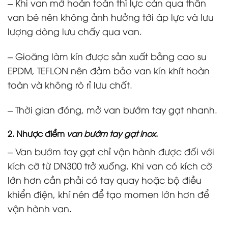
– Khi van mở hoàn toàn thì lực cản qua thân
van bé nên không ảnh hưởng tới áp lực và lưu
lượng dòng lưu chấy qua van.
– Gioăng làm kín được sản xuất bằng cao su
EPDM, TEFLON nên đảm bảo van kín khít hoàn
toàn và không rò rỉ lưu chất.
– Thời gian đóng, mở van bướm tay gạt nhanh.
2. Nhược điểm
van bướm tay gạt inox
.
– Van bướm tay gạt chỉ vận hành được đối với
kích cỡ từ DN300 trở xuống. Khi van có kích cỡ
lớn hơn cần phải có tay quay hoặc bộ điều
khiển điện, khí nén để tạo momen lớn hơn để
vận hành van.