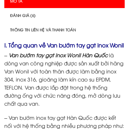
MÔ TẢ
ĐÁNH GIÁ (6)
THÔNG TIN LIÊN HỆ VÀ THANH TOÁN
I. Tổng quan về Van bướm tay gạt inox Wonil
–
Van bướm tay gạt inox Wonil Hàn Quốc
là
dòng van công nghiệp được sản xuất bởi hãng
Van Wonil với toàn thân được làm bằng inox
304, inox 316, gioăng làm kín cao su EPDM,
TEFLON. Van được lắp đặt trong hệ thống
đường ống với chức năng đóng, mở dòng lưu
chất qua van.
– Van bướm inox tay gạt Hàn Quốc được kết
nối với hệ thống bằng nhiều phương pháp như: