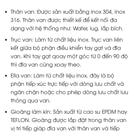
Thân van: Được sản xuất bằng inox 304, inox
316. Thân van được thiết kế để kết nối đa
dạng với hệ thống như: Wafer, lug, lắp bích.
Trục van: Làm từ chất liệu inox. Trục van liên
kết giữa bộ phận điều khiển tay gạt và đĩa
van. Khi tay gạt qoay một góc từ 0 đến 90 độ
thì đĩa van cũng xoay theo.
Đĩa van: Làm từ chất liệu inox, đây là bộ
phận tiếp xúc trực tiếp với dòng lưu chất và
ngăn chặn hoặc cho phép dòng lưu chất lưu
thông qua van.
Gioăng làm kín: Sản xuất từ cao su EPDM hay
TEFLON. Gioăng được lắp đặt trong thân van
vị trí tiếp giáp đĩa van với thân van và tiếp