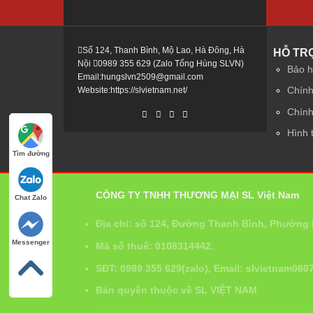
Số 124, Thanh Bình, Mộ Lao, Hà Đông, Hà
HỖ TR
Nội
0989 355 629 (Zalo Tống Hùng SLVN)
Bảo h
Email:hungslvn2509@gmail.com
Chính
Website:
https://slvietnam.net/
Chính
Hình 
Tìm đường
CÔNG TY TNHH THƯƠNG MẠI SL Việt Nam
Chat Zalo
Địa chỉ: số 124, Đường Thanh Bình, Phường
Messenger
Mã số thuế: 0108314442.
SĐT: 0989 355 629(zalo), Email: slvietnam06
Bản quyền thuộc về SL VIỆT NAM