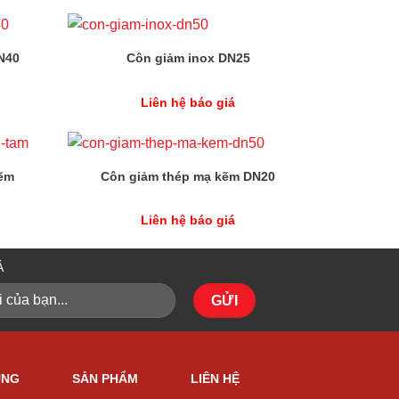
N40
Côn giảm inox DN25
Liên hệ báo giá
kẽm
Côn giảm thép mạ kẽm DN20
Liên hệ báo giá
Á
ỤNG
SẢN PHẨM
LIÊN HỆ