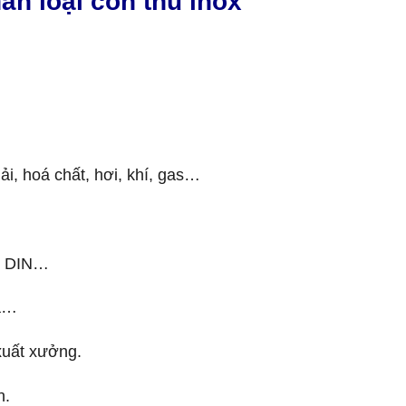
ân loại côn thu inox
i, hoá chất, hơi, khí, gas…
I, DIN…
ia…
xuất xưởng.
n.