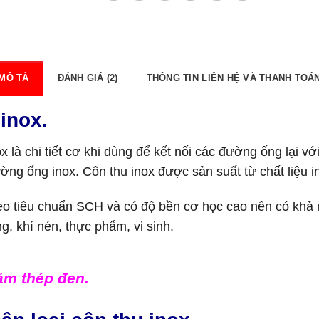
MÔ TẢ
ĐÁNH GIÁ (2)
THÔNG TIN LIÊN HỆ VÀ THANH TOÁ
inox.
ox là chi tiết cơ khi dùng để kết nối các đường ống lại v
g ống inox. Côn thu inox được sản suất từ chất liệu in
eo tiêu chuẩn SCH và có độ bền cơ học cao nên có khả 
, khí nén, thực phẩm, vi sinh.
ảm thép đen.