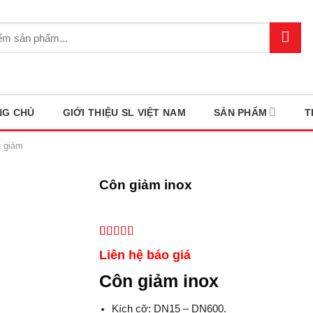
NG CHỦ
GIỚI THIỆU SL VIỆT NAM
SẢN PHẨM
T
u giảm
Côn giảm inox
5.00
2
trên 5
Liên hệ báo giá
dựa trên
đánh giá
Côn giảm inox
Kích cỡ: DN15 – DN600.