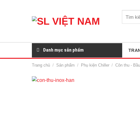
Skip
to
Tìm
content
kiếm:
Danh mục sản phẩm
TRA
Trang chủ
/
Sản phẩm
/
Phụ kiện Chiller
/
Côn thu - Bầ