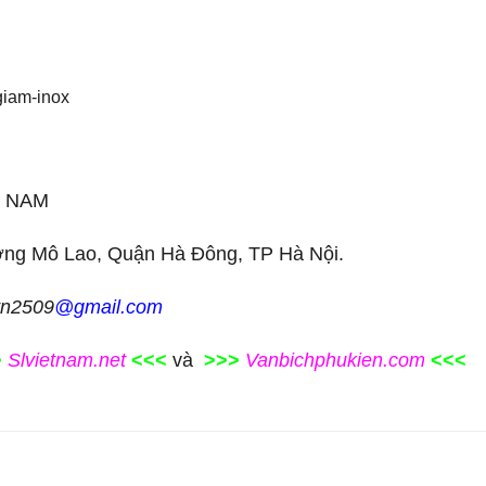
T NAM
ờng Mô Lao, Quận Hà Đông, TP Hà Nội.
vn2509
@gmail.com
>
Slvietnam.net
<<<
và
>>>
Vanbichphukien.com
<<<