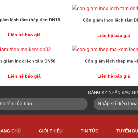
giảm lệch tâm thép đen DN15
Côn giảm inox lệch tâm D
Liên hệ báo giá
Liên hệ báo giá
n giảm inox lệch tâm DN50
Côn giảm lệch thép mạ 
Liên hệ báo giá
Liên hệ báo giá
ĐĂNG KÝ NHẬN BÁO GI
RANG CHỦ
GIỚI THIỆU
TIN TỨC
TUYỂN D